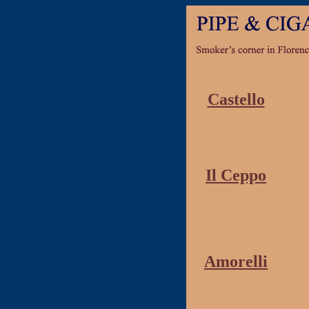
Castello
Il Ceppo
Amorelli