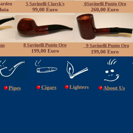
warden
5
Savinelli Clarck's
6
Savinelli Punto Oro
duta
99,00 Euro
260,00 Euro
8 Savinelli Punto Oro
ans
9
Savinelli Punto Oro
199,00
Euro
199,00 Euro
Lighters
Cigars
Pipes
About Us