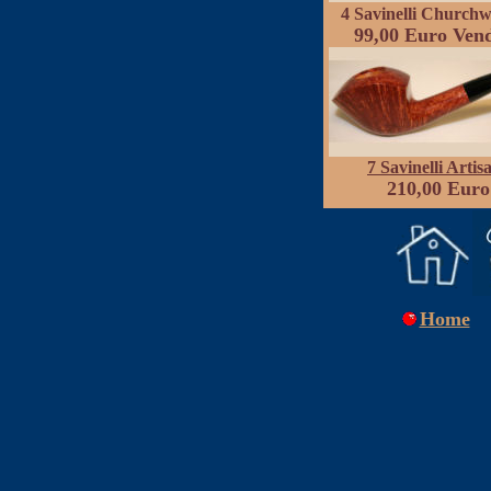
4 Savinelli Church
99,00
Euro Ven
7
Savinelli Artis
210,00 Euro
Home