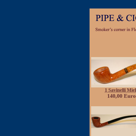
1
Savinelli Miel
140,00 Euro