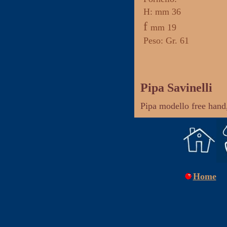
H: mm 36
f
mm 19
Peso: Gr. 61
Pipa Savinelli
Pipa modello free hand,
Home