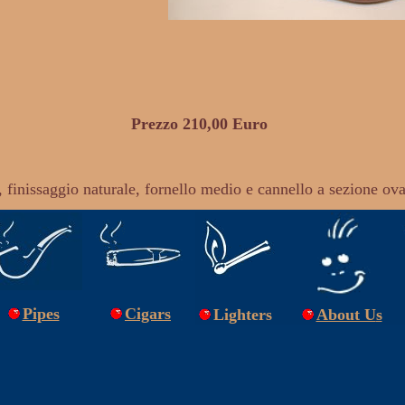
Prezzo 210,00 Euro
 finissaggio naturale, fornello medio e cannello a sezione ova
Pipes
Cigars
Lighters
About U
s