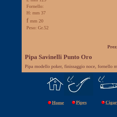
Fornello
:
H: mm 37
f
mm 20
Peso: Gr.52
Prez
Pipa Savinelli Punto Oro
Pipa modello poker, finissaggio noce, fornello 
Pipes
Cigar
Home