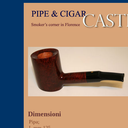
Dimensioni
Pipa
;
L
mm 125