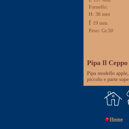
Fornello
:
H: 38 mm
f
19 mm
Peso: Gr.50
Pipa Il Ceppo
Pipa modello apple,
piccolo e parte super
Home