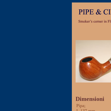
Dimensioni
Pipa
;
L
137 mm