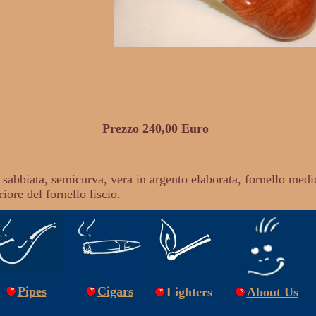
Prezzo 240,00 Euro
 sabbiata, semicurva, vera in argento elaborata, fornello medi
iore del fornello liscio.
Pipes
Cigars
Lighters
About U
s